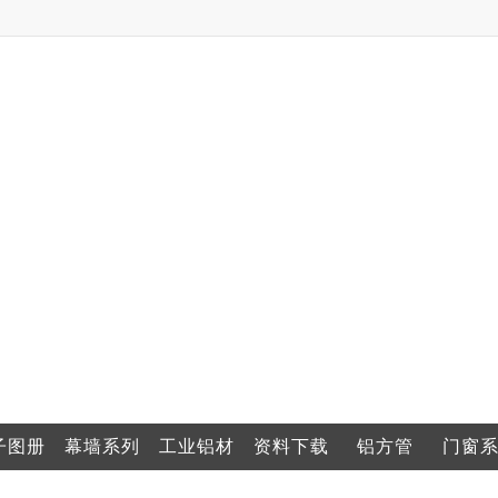
子图册
幕墙系列
工业铝材
资料下载
铝方管
门窗
业图集