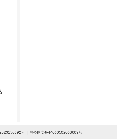
飞
2023156392号
|
粤公网安备44060502003669号