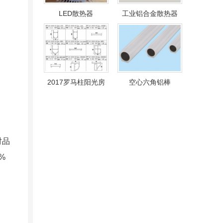
LED散热器
工业铝合金散热器
2017罗马柱阳光房
空心六角铝棒
对品
%