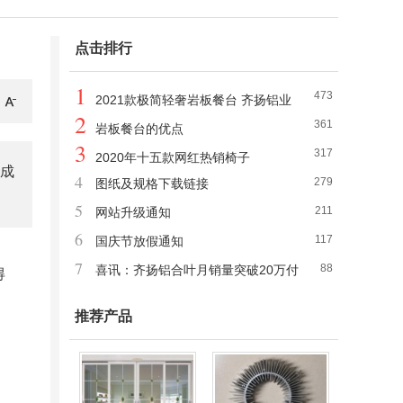
点击排行
1
473
2021款极简轻奢岩板餐台 齐扬铝业
2
361
岩板餐台的优点
3
317
2020年十五款网红热销椅子
份成
4
279
图纸及规格下载链接
5
211
网站升级通知
6
117
国庆节放假通知
7
88
喜讯：齐扬铝合叶月销量突破20万付
得
推荐产品