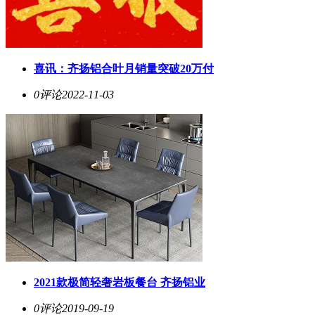
喜讯：
齐扬
铝合叶月销量突破20万付
0评论
2022-11-03
2021款极简轻奢岩板餐台
齐扬
铝业
0评论
2019-09-19