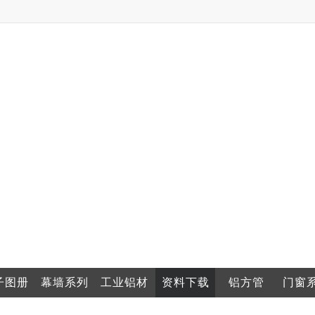
子图册
幕墙系列
工业铝材
资料下载
铝方管
门窗
业图集