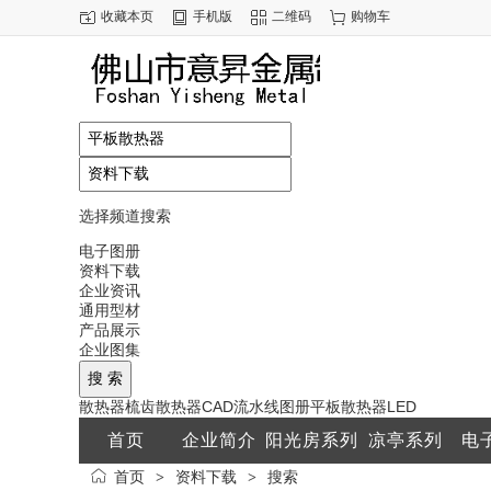
收藏本页
手机版
二维码
购物车
选择频道搜索
电子图册
资料下载
企业资讯
通用型材
产品展示
企业图集
散热器
梳齿散热器
CAD
流水线
图册
平板散热器
LED
首页
企业简介
阳光房系列
凉亭系列
电
首页
资料下载
搜索
>
>
联系方式
配件系列
通用型材
产品展示
企