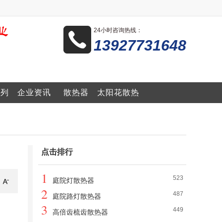
24小时咨询热线：
13927731648
系列
企业资讯
散热器
太阳花散热
器
点击排行
1
523
庭院灯散热器
2
487
庭院路灯散热器
3
449
高倍齿梳齿散热器